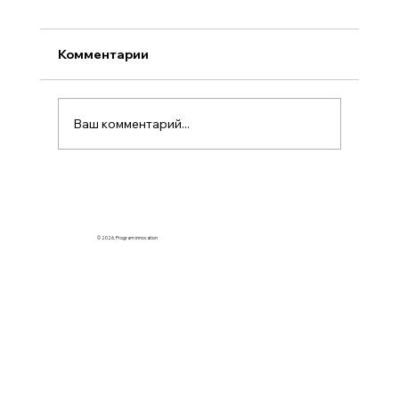
Комментарии
Ваш комментарий...
Разработка на языке SQL под СУБД
PostgreSQL в CerebroSQL
© 2026. Program innovation