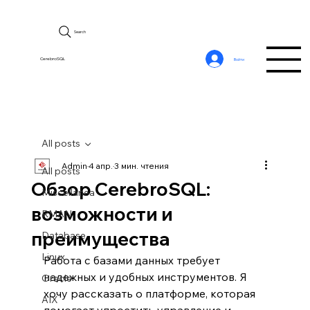
Search
CerebroSQL
Войти
All posts
Admin
4 апр.
3 мин. чтения
All posts
Обзор CerebroSQL:
Miscellanea
возможности и
RMAN
преимущества
Database
Linux
Работа с базами данных требует 
надежных и удобных инструментов. Я 
Oracle
хочу рассказать о платформе, которая 
AIX