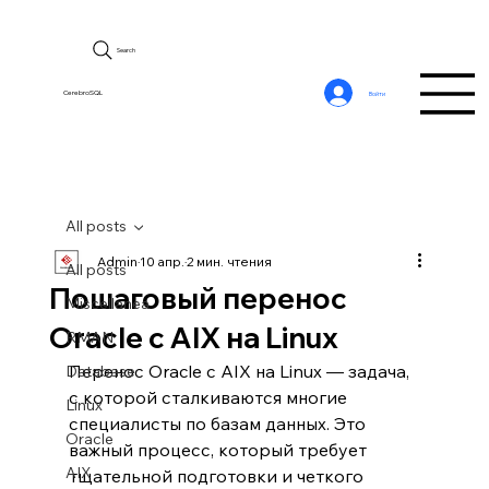
Search
CerebroSQL
Войти
All posts
Admin
10 апр.
2 мин. чтения
All posts
Пошаговый перенос
Miscellanea
Oracle с AIX на Linux
RMAN
Перенос Oracle с AIX на Linux — задача, 
Database
с которой сталкиваются многие 
Linux
специалисты по базам данных. Это 
Oracle
важный процесс, который требует 
AIX
тщательной подготовки и четкого 