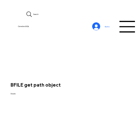
Search
CerebroSQL
Войти
BFILE get path object
Oracle