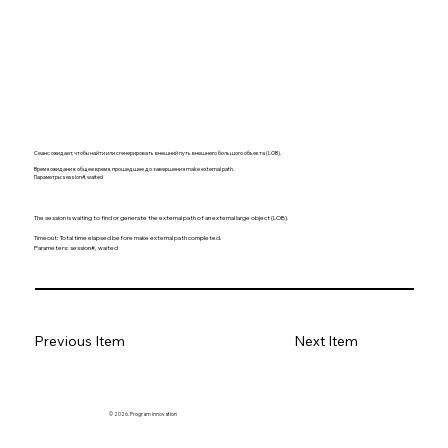
Сеанс ожидает, чтобы найти или сгенерировать внешний путь внешнего большого объекта (LOB).
Время ожидания: общее время, прошедшее до завершения make external path.
Параметры: session#, waited
The session is waiting to find or generate the external path of an external large object (LOB).
Timeout: Total time elapsed before make external path completed.
Parameters: session#, waited
Previous Item
Next Item
© 2026. Program innovation