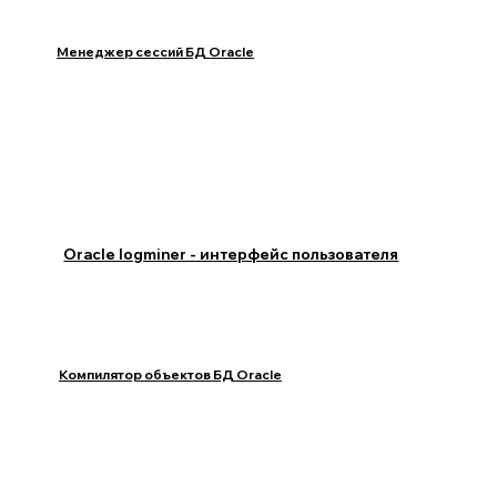
Менеджер сессий БД Oracle
Oracle logminer - интерфейс пользователя
Компилятор объектов БД Oracle