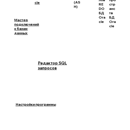
(AS
cle
RE
стр
H)
DO
анс
БД
тв
Ora
БД
Мастер
cle
Ora
подключений
cle
к базам
данных
Редактор SQL
запросов
Настройки программы