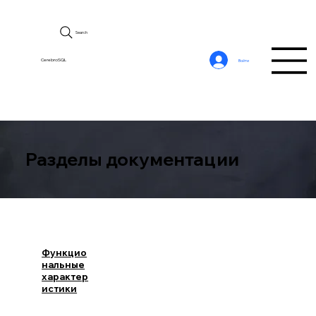
Search
CerebroSQL
Войти
Разделы документации
Функцио
нальные
характер
истики