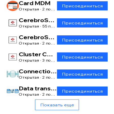
Card MDM
Присоединиться
Открытая
·
2 пользователя
CerebroSQL
Присоединиться
Открытая
·
55 пользователей
CerebroSQL: main window
Присоединиться
Открытая
·
2 пользователя
Cluster CerebroSQL
Присоединиться
Открытая
·
3 пользователя
Connection manager
Присоединиться
Открытая
·
2 пользователя
Data transfer [lite]
Присоединиться
Открытая
·
2 пользователя
Показать еще