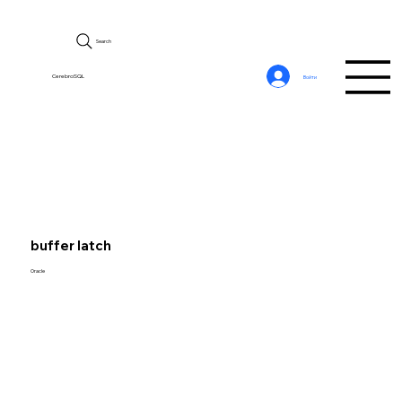
Search
CerebroSQL
Войти
buffer latch
Oracle