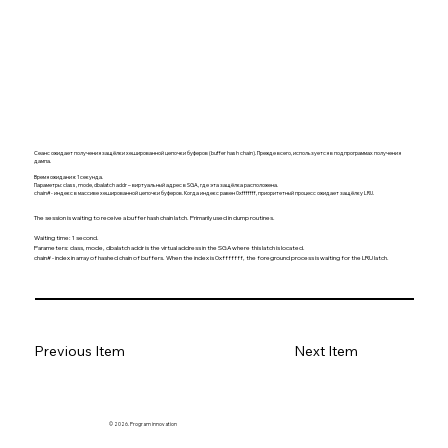
Сеанс ожидает получения защёлки хешированной цепочки буферов (buffer hash chain). Прежде всего, используется в подпрограммах получения
дампа.
Время ожидания: 1 секунда.
Параметры: class, mode, dbalatch addr – виртуальный адрес в SGA, где эта защёлка расположена.
chain# - индекс в массиве хешированной цепочки буферов. Когда индекс равен 0xfffffff, приоритетный процесс ожидает защёлку LRU.
The session is waiting to receive a buffer hash chain latch. Primarily used in dump routines.
Waiting time: 1 second.
Parameters: class, mode, dbalatch addr is the virtual address in the SGA where this latch is located.
chain# - index in array of hashed chain of buffers. When the index is 0xfffffff, the foreground process is waiting for the LRU latch.
Previous Item
Next Item
© 2026. Program innovation