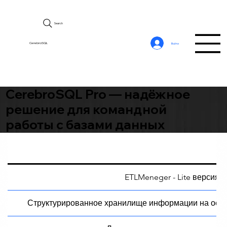
Search
CerebroSQL
Войти
CerebroSQL Pro — надёжное
решение для командной
работы с базами данных
ETLMeneger - Lite версия
Структурированное хранилище информации на осн