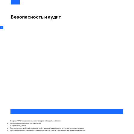
Безопасность и аудит
В версии "ПРО" реализованы множество уровней защиты, а именно:
Полный аудит действий пользователей
Шифрование данных
Полная история действий пользователей с данными (куда подключались, выполняемые запросы)
Исходники утилиты запуска программы позволяют встроить дополнительные проверки и контроль