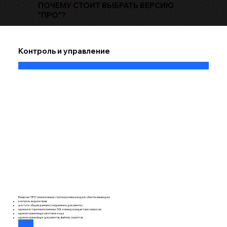
ПОЧЕМУ СТОИТ ВЫБРАТЬ ВЕРСИЮ
"ПРО"?
Контроль и управление
В версии "ПРО" реализована строгая ролевая модель обеспечивающая:
контроль выдачи прав
​доступ к общим данным (соединения, документы)
единая история выполненных SQL команд в редакторе запросов
единое хранилище заготовок кода
единое хранилище документов, файлов, скриптов