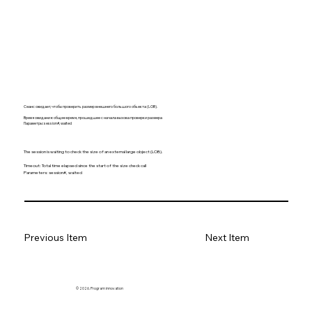
Сеанс ожидает, чтобы проверить размер внешнего большого объекта (LOB).
Время ожидания: общее время, прошедшее с начала вызова проверки размера
Параметры: session#, waited
The session is waiting to check the size of an external large object (LOB).
Timeout: Total time elapsed since the start of the size check call
Parameters: session#, waited
Previous Item
Next Item
© 2026. Program innovation