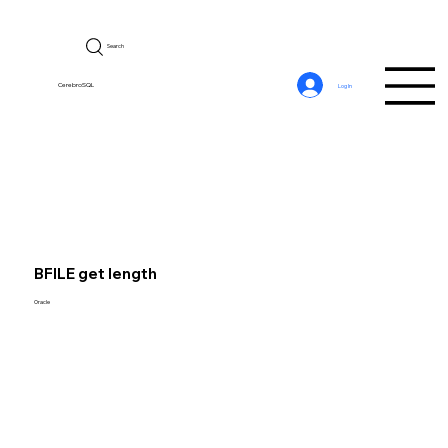
Search
CerebroSQL
Log In
BFILE get length
Oracle