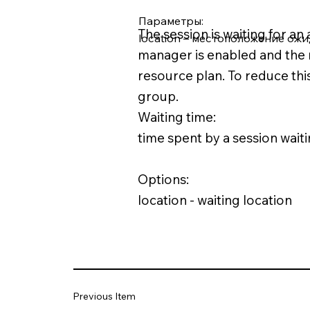
Параметры:
The session is waiting for a
location – местоположение ож
manager is enabled and the 
resource plan. To reduce this
group.
Waiting time:
time spent by a session waitin
Options:
location - waiting location
Previous Item