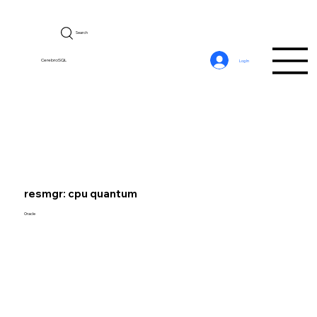
Search
CerebroSQL
Log In
resmgr: cpu quantum
Oracle