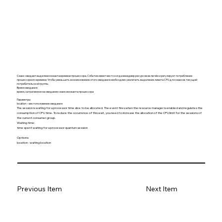
Сеанс ожидает выделения кванта времени процессора. Событие имеет место когда менеджер ресурсов включён и регулирует потребление
процессорного времени. Чтобы уменьшить возникновение этого ожидания необходимо увеличить выделение лимита CPU для сеансов текущей
потребительской группы.
Время ожидания:
время, затраченное на ожидание сеансом кванта процессора
Параметры:
location – местоположение ожидания
The session is waiting for a processor time slice to be allocated. The event fires when the resource manager is enabled and regulates the
consumption of CPU time. To reduce the occurrence of this wait, you need to increase the allocation of the CPU limit for the sessions of
the current consumer group.
Waiting time:
time spent waiting for a processor quantum session
Options:
location - waiting location
Previous Item
Next Item