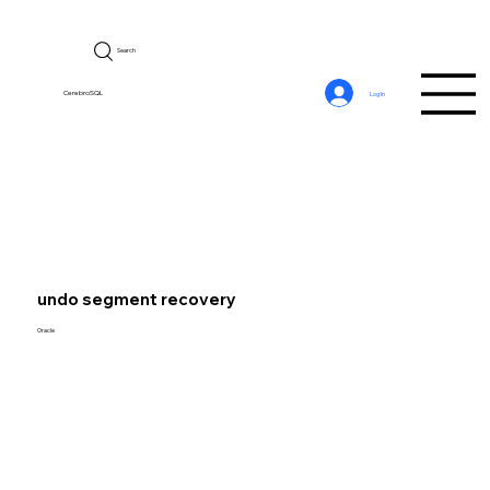
Search
CerebroSQL
Log In
undo segment recovery
Oracle