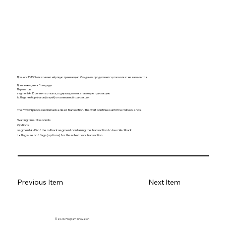
Процесс PMON откатывает мёртвую транзакцию. Ожидание продолжается, пока откат не закончится.
Время ожидания: 3 секунды
Параметры:
segment# - ID сегмента отката, содержащего откатываемую транзакцию
tx flags - набор флагов (опций) откатываемой транзакции
The PMON process rolls back a dead transaction. The wait continues until the rollback ends.
Waiting time: 3 seconds
Options:
segment# - ID of the rollback segment containing the transaction to be rolled back
tx flags - set of flags (options) for the rolled back transaction
Previous Item
Next Item
© 2026. Program innovation