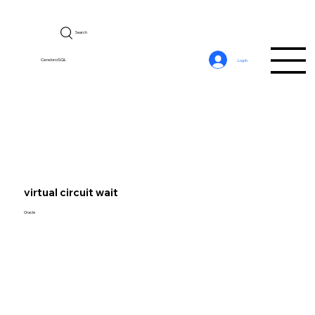
Search
CerebroSQL
Log In
virtual circuit wait
Oracle