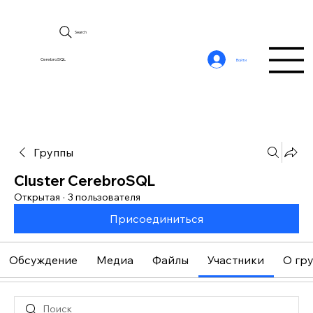
Search
CerebroSQL
Войти
Группы
Cluster CerebroSQL
Открытая
·
3 пользователя
Присоединиться
Обсуждение
Медиа
Файлы
Участники
О гр