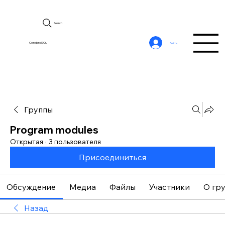
Search
CerebroSQL
Войти
Группы
Program modules
Открытая
·
3 пользователя
Присоединиться
Обсуждение
Медиа
Файлы
Участники
О гр
Назад