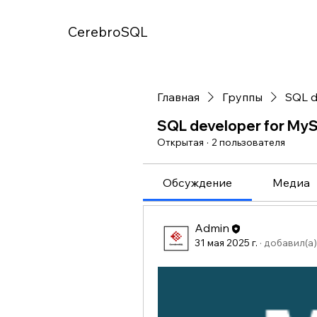
CerebroSQL
Главная
Группы
SQL d
SQL developer for My
Открытая
·
2 пользователя
Обсуждение
Медиа
Admin
31 мая 2025 г.
·
добавил(а)