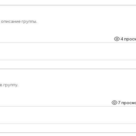
 описание группы.
4 прос
в группу.
7 просм