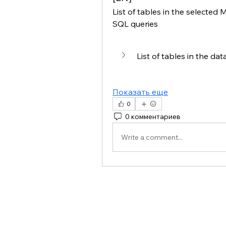
List of tables in the select
SQL queries
List of tables in the da
Показать еще
0
0 комментариев
Write a comment...