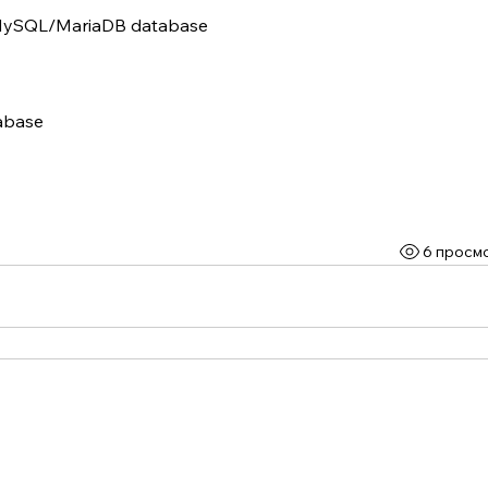
ed MySQL/MariaDB database
tabase
6 просм