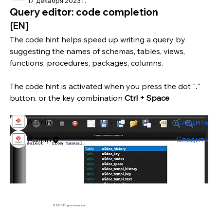
17 декабря 2023 г.
Query editor: code completion
[EN]
The code hint helps speed up writing a query by 
О группе
suggesting the names of schemas, tables, views, 
Добро пожаловать в группу! Общайтесь с другими
functions, procedures, packages, columns.
участниками, получайте обновления и делитесь
фото и видео.
The code hint is activated when you press the dot "
.
" 
button. or the key combination 
Ctrl + Space
Участники
Admin
Следить
Admin
Следить
Все участники (2)
© 2026. Program innovation