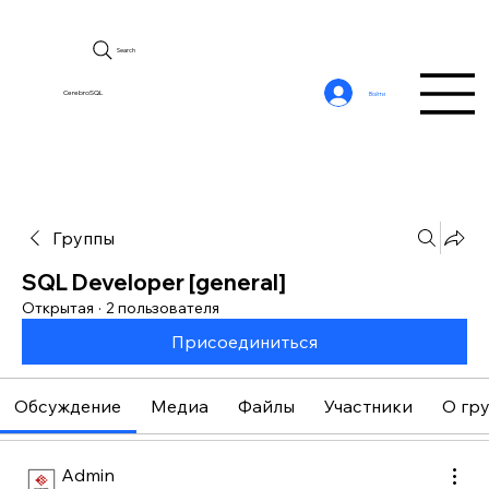
Search
CerebroSQL
Войти
Группы
SQL Developer [general]
Открытая
·
2 пользователя
Присоединиться
Обсуждение
Медиа
Файлы
Участники
О гр
Admin