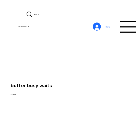
Search
CerebroSQL
Войти
buffer busy waits
Oracle