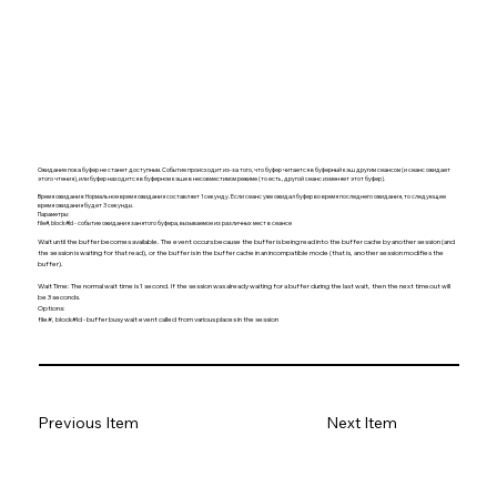
Ожидание пока буфер не станет доступным. Событие происходит из-за того, что буфер читается в буферный кэш другим сеансом (и сеанс ожидает
этого чтения), или буфер находится в буферном кэше в несовместимом режиме (то есть, другой сеанс изменяет этот буфер).
Время ожидания: Нормальное время ожидания составляет 1 секунду. Если сеанс уже ожидал буфер во время последнего ожидания, то следующее
время ожидания будет 3 секунды.
Параметры:
file#, block#Id - событие ожидания занятого буфера, вызываемое из различных мест в сеансе
Wait until the buffer becomes available. The event occurs because the buffer is being read into the buffer cache by another session (and
the session is waiting for that read), or the buffer is in the buffer cache in an incompatible mode (that is, another session modifies the
buffer).
Wait Time: The normal wait time is 1 second. If the session was already waiting for a buffer during the last wait, then the next timeout will
be 3 seconds.
Options:
file#, block#Id - buffer busy wait event called from various places in the session
Previous Item
Next Item