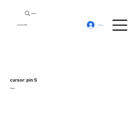
Search
CerebroSQL
Войти
cursor: pin S
Oracle