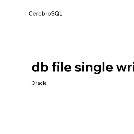
CerebroSQL
db file single wr
Oracle