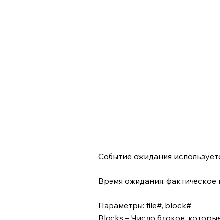
Событие ожидания используетс
Время ожидания: фактическое 
Параметры: file#, block#
Blocks – Число блоков, которые