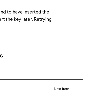
und to have inserted the
rt the key later. Retrying
ey
Next Item