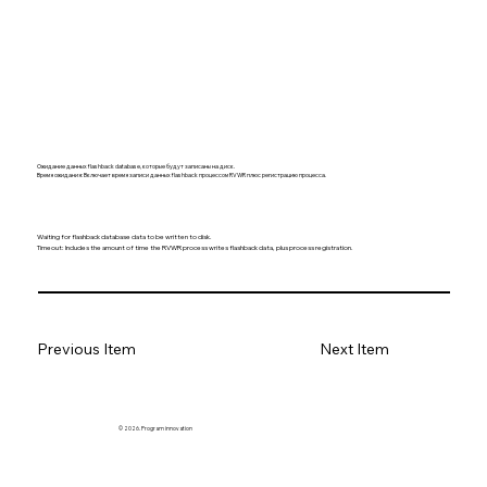
Ожидание данных flashback database, которые будут записаны на диск.
Время ожидания: Включает время записи данных flashback процессом RVWR плюс регистрацию процесса.
Waiting for flashback database data to be written to disk.
Timeout: Includes the amount of time the RVWR process writes flashback data, plus process registration.
Previous Item
Next Item
© 2026. Program innovation