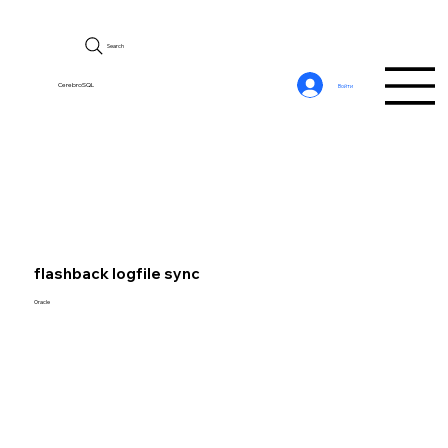
Search
CerebroSQL
Войти
flashback logfile sync
Oracle