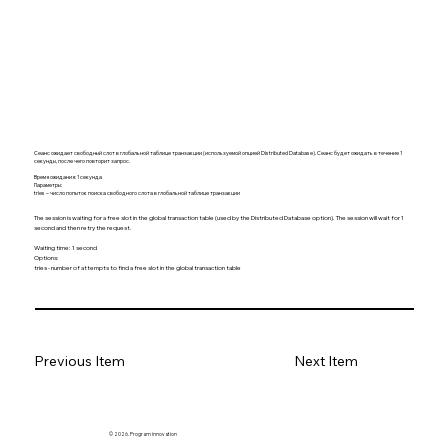
Сеанс ожидает свободный слот в глобальной таблице транзакции (используемой опцией Distributed Database). Сеанс будет ожидать в течение 1
секунды, после чего повторит запрос.
Время ожидания: 1 секунда
Параметры:
tries – число попыток поиска свободного слота в глобальной таблице транзакции
The session is waiting for a free slot in the global transaction table (used by the Distributed Database option). The session will wait for 1
second and then retry the request.
Waiting time: 1 second
Options:
tries - number of attempts to find a free slot in the global transaction table
Previous Item
Next Item
© 2026. Program innovation