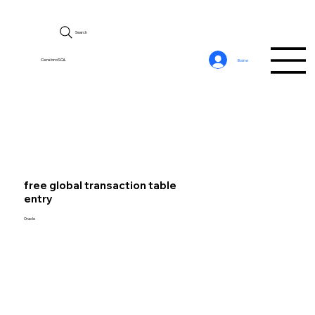
Search
CerebroSQL
Войти
free global transaction table
entry
Oracle