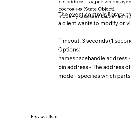
pin address – адрес используем
состояния (State Object).
The event controls library c
mode – указывает какие части
a client wants to modify or v
Timeout: 3 seconds (1 seco
Options:
namespacehandle address - 
pin address - The address of 
mode - specifies which parts
Previous Item