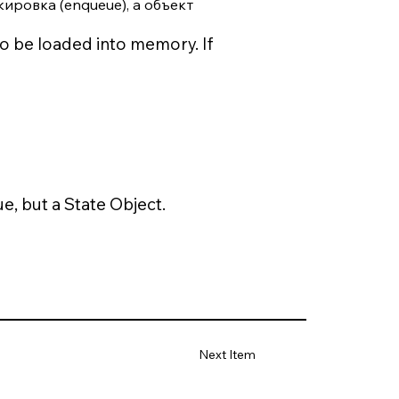
кировка (enqueue), а объект
to be loaded into memory. If
ue, but a State Object.
Next Item