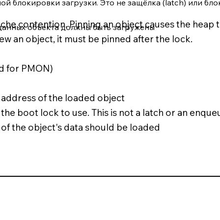
ой блокировки загрузки. Это не защёлка (latch) или бло
ache contention. Pinning an object causes the heap 
 данных объекта должны быть загружены
iew an object, it must be pinned after the lock.
nd for PMON)
address of the loaded object
the boot lock to use. This is not a latch or an enque
 of the object's data should be loaded