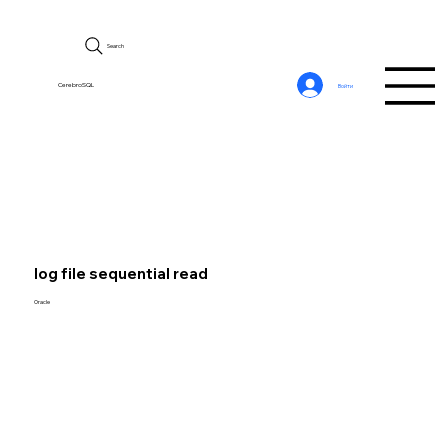
Search
CerebroSQL
Войти
log file sequential read
Oracle