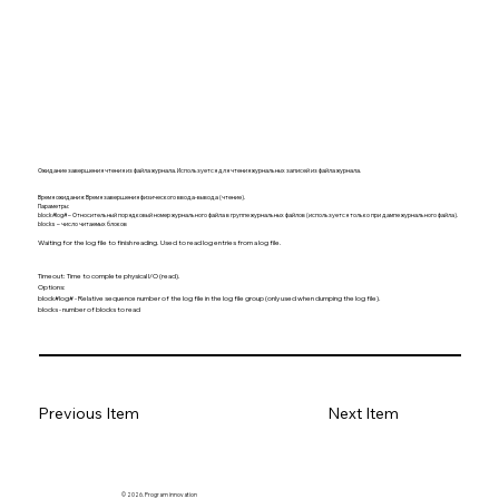
Ожидание завершения чтения из файла журнала. Используется для чтения журнальных записей из файла журнала.
Время ожидания: Время завершения физического ввода-вывода (чтение).
Параметры:
block#log# – Относительный порядковый номер журнального файла в группе журнальных файлов (используется только при дампе журнального файла).
blocks – число читаемых блоков
Waiting for the log file to finish reading. Used to read log entries from a log file.
Timeout: Time to complete physical I/O (read).
Options:
block#log# - Relative sequence number of the log file in the log file group (only used when dumping the log file).
blocks - number of blocks to read
Previous Item
Next Item
© 2026. Program innovation