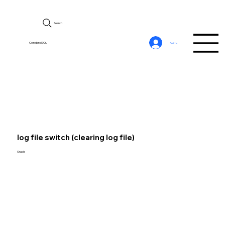
Search
CerebroSQL
Войти
log file switch (clearing log file)
Oracle