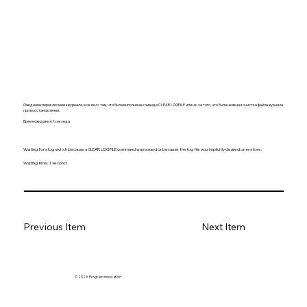
Ожидание переключения журнала, в связи с тем, что была выполнена команда CLEAR LOGFILE или из-за того, что была неявная очистка файла журнала
при восстановлении.
Время ожидания: 1 секунда
Waiting for a log switch because a CLEAR LOGFILE command was issued or because the log file was implicitly cleared on restore.
Waiting time: 1 second
Previous Item
Next Item
© 2026. Program innovation