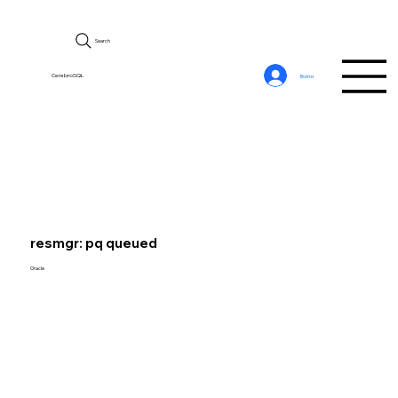
Search
CerebroSQL
Войти
resmgr: pq queued
Oracle