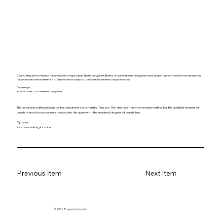
Сеанс ожидает в очереди параллельных операторов. Время ожидания: Время, затраченное на ожидание сеансом доступного количества процессов
параллельного выполнения, что бы выполнить запрос с требуемой степенью параллелизма.
Параметры:
location – местоположение ожидания
The session is waiting in a queue for concurrent statements. Timeout: The time spent by the session waiting for the available number of
parallel execution processes to execute the query with the required degree of parallelism.
Options:
location - waiting location
Previous Item
Next Item
© 2026. Program innovation