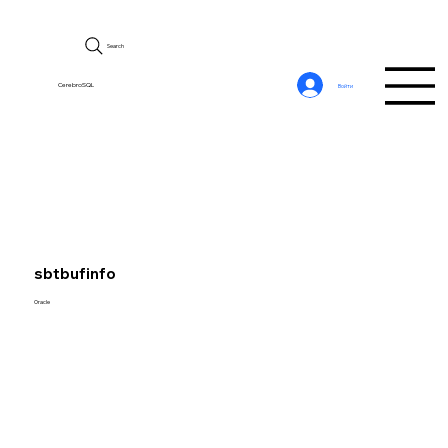
Search
CerebroSQL
Войти
sbtbufinfo
Oracle