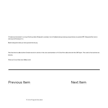
Эта функция вызывается, когда Oracle должен обнаружить размер и число буферов ввода-вывода, выделенных на уровне SBT. Ожидание быстрое и
никогда не блокируется.
Время ожидания: меньше чем одна миллисекунд
This function is called when Oracle needs to detect the size and number of I/O buffers allocated in the SBT layer. The wait is fast and never
blocks.
Timeout: less than one millisecond
Previous Item
Next Item
© 2026. Program innovation