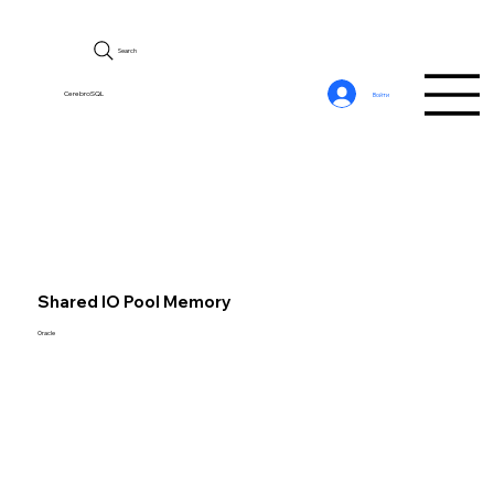
Search
CerebroSQL
Войти
Shared IO Pool Memory
Oracle