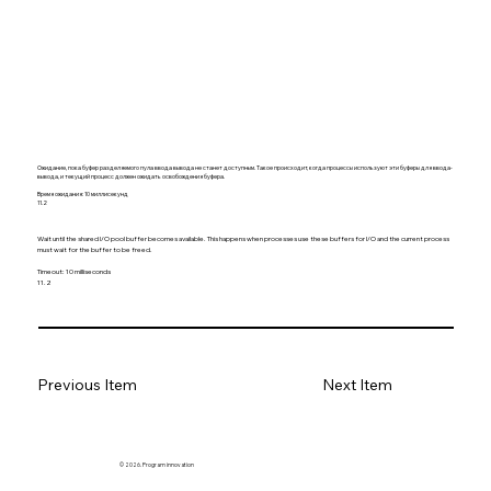
Ожидание, пока буфер разделяемого пула ввода вывода не станет доступным. Такое происходит, когда процессы используют эти буферы для ввода-
вывода, и текущий процесс должен ожидать освобождения буфера.
Время ожидания: 10 миллисекунд
11.2
Wait until the shared I/O pool buffer becomes available. This happens when processes use these buffers for I/O and the current process
must wait for the buffer to be freed.
Timeout: 10 milliseconds
11.2
Previous Item
Next Item
© 2026. Program innovation