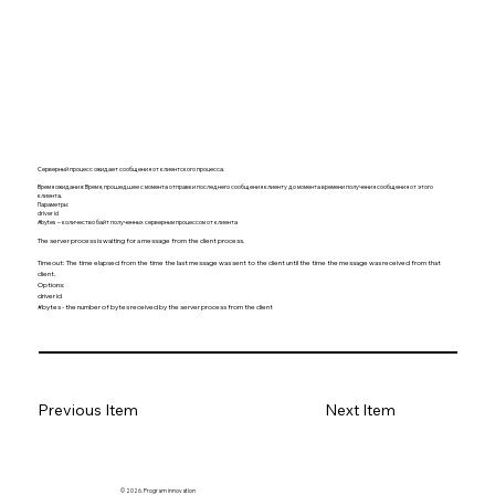
Серверный процесс ожидает сообщения от клиентского процесса.
Время ожидания: Время, прошедшее с момента отправки последнего сообщения клиенту до момента времени получения сообщения от этого
клиента.
Параметры:
driver id
#bytes – количество байт полученных серверным процессом от клиента
The server process is waiting for a message from the client process.
Timeout: The time elapsed from the time the last message was sent to the client until the time the message was received from that
client.
Options:
driver id
#bytes - the number of bytes received by the server process from the client
Previous Item
Next Item
© 2026. Program innovation