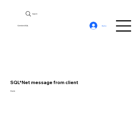
Search
CerebroSQL
Войти
SQL*Net message from client
Oracle