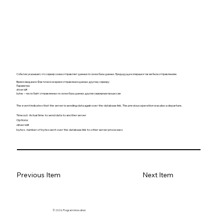
Событие указывает, что сервер снова отправляет данные по связи базы данных. Предыдущая операция так же была отправлением.
Время ожидания: Фактическое время отправления данных другому серверу
Параметры:
driver id#
bytes – число байт отправленных по связи базы данных другим серверным процессам
The event indicates that the server is sending data again over the database link. The previous operation was also a departure.
Timeout: Actual time to send data to another server
Options:
driver id#
bytes - number of bytes sent over the database link to other server processes
Previous Item
Next Item
© 2026. Program innovation