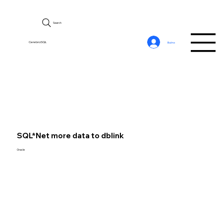
Search
CerebroSQL
Войти
SQL*Net more data to dblink
Oracle