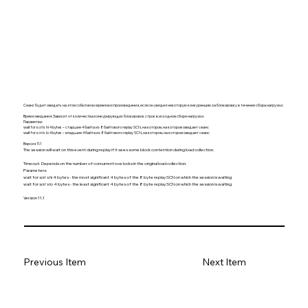
Сеанс будет ожидать на этом событии во время воспроизведения, если он увидел некоторую конкуренцию за блокировку в течении сбора нагрузки.
Время ожидания: Зависит от количества конкурирующих блокировок строк в исходном сборе нагрузки.
Параметры:
wait for scn's hi 4 bytes – старшие 4 байта из 8 байтового replay SCN, на котором, на котором ожидает сеанс
wait for scn's lo 4 bytes – младшие 4 байта из 8 байтового replay SCN, на котором, на котором ожидает сеанс
Версия 11.1
The session will wait on this event during replay if it sees some block contention during load collection.
Timeout: Depends on the number of concurrent row locks in the original load collection.
Parameters:
wait for scn's hi 4 bytes - the most significant 4 bytes of the 8 byte replay SCN on which the session is waiting
wait for scn's lo 4 bytes - the least significant 4 bytes of the 8 byte replay SCN on which the session is waiting
Version 11.1
Previous Item
Next Item