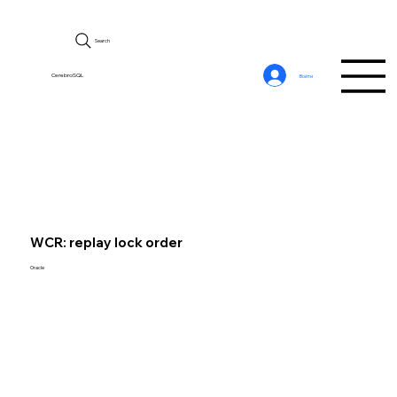
Search
CerebroSQL
Войти
WCR: replay lock order
Oracle