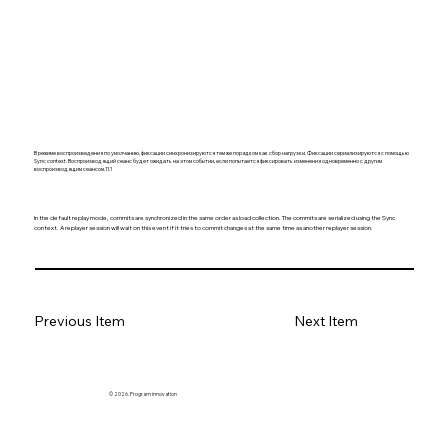
В режиме воспроизведения по умолчанию, фиксации синхронизируются тем же порядком как сбор нагрузки. Фиксации сериализируются с помощью
Sync context. Воспроизводящий сеанс будет ожидать на этом событии, если попытается фиксировать изменения одновременно с другим
воспроизводящим сеансом.11.1
In the default replay mode, commits are synchronized in the same order as load collection. The commits are serialized using the Sync
context. A replayer session will wait on this event if it tries to commit changes at the same time as another replayer session.
Previous Item
Next Item
© 2026. Program innovation