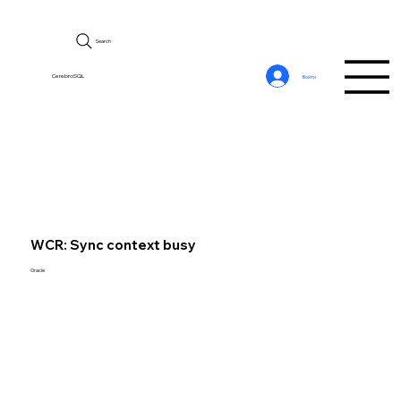
Search
CerebroSQL
Войти
WCR: Sync context busy
Oracle