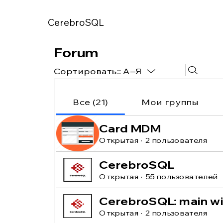
CerebroSQL
Forum
Сортировать::
A–Я
Все (21)
Мои группы
Card MDM
Открытая
·
2 пользователя
CerebroSQL
Открытая
·
55 пользователей
CerebroSQL: main w
Открытая
·
2 пользователя