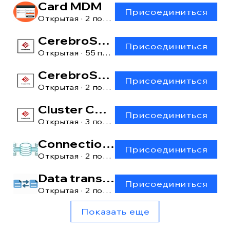
Card MDM
Присоединиться
Открытая
·
2 пользователя
CerebroSQL
Присоединиться
Открытая
·
55 пользователей
CerebroSQL: main window
Присоединиться
Открытая
·
2 пользователя
Cluster CerebroSQL
Присоединиться
Открытая
·
3 пользователя
Connection manager
Присоединиться
Открытая
·
2 пользователя
Data transfer [lite]
Присоединиться
Открытая
·
2 пользователя
Показать еще