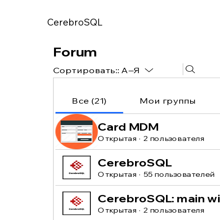
CerebroSQL
Forum
Сортировать::
A–Я
Все (21)
Мои группы
Card MDM
Открытая
·
2 пользователя
CerebroSQL
Открытая
·
55 пользователей
CerebroSQL: main w
Открытая
·
2 пользователя