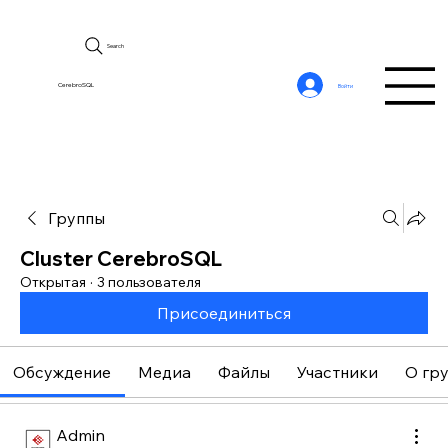
Search
CerebroSQL
Войти
Группы
Cluster CerebroSQL
Открытая
·
3 пользователя
Присоединиться
Обсуждение
Медиа
Файлы
Участники
О гр
Admin