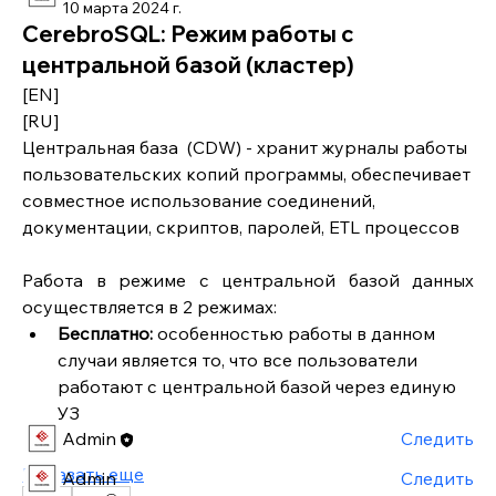
10 марта 2024 г.
CerebroSQL: Режим работы с
центральной базой (кластер)
[EN]
[RU]
Центральная база  (CDW) - хранит журналы работы 
пользовательских копий программы, обеспечивает 
совместное использование соединений, 
документации, скриптов, паролей, ETL процессов
О группе
Работа в режиме с центральной базой данных 
Добро пожаловать в группу! Общайтесь с другими
осуществляется в 2 режимах:
участниками, получайте обновления и делитесь
Бесплатно: 
особенностью работы в данном 
фото и видео.
случаи является то, что все пользователи 
работают с центральной базой через единую 
Участники
УЗ
Admin
Следить
Показать еще
Admin
Следить