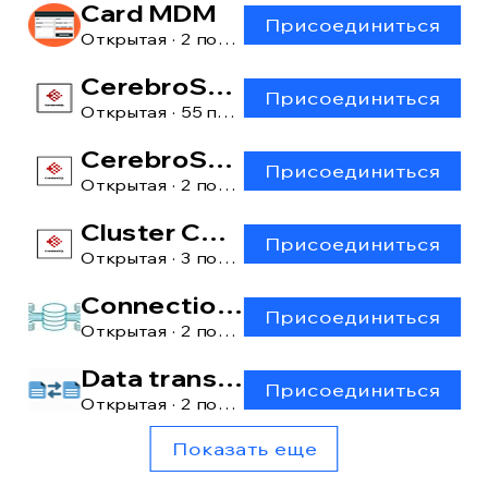
Card MDM
Присоединиться
Открытая
·
2 пользователя
CerebroSQL
Присоединиться
Открытая
·
55 пользователей
CerebroSQL: main window
Присоединиться
Открытая
·
2 пользователя
Cluster CerebroSQL
Присоединиться
Открытая
·
3 пользователя
Connection manager
Присоединиться
Открытая
·
2 пользователя
Data transfer [lite]
Присоединиться
Открытая
·
2 пользователя
Показать еще