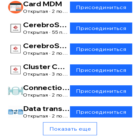
Card MDM
Присоединиться
Открытая
·
2 пользователя
CerebroSQL
Присоединиться
Открытая
·
55 пользователей
CerebroSQL: main window
Присоединиться
Открытая
·
2 пользователя
Cluster CerebroSQL
Присоединиться
Открытая
·
3 пользователя
Connection manager
Присоединиться
Открытая
·
2 пользователя
Data transfer [lite]
Присоединиться
Открытая
·
2 пользователя
Показать еще