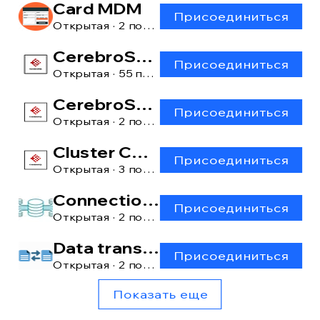
Card MDM
Присоединиться
Открытая
·
2 пользователя
CerebroSQL
Присоединиться
Открытая
·
55 пользователей
CerebroSQL: main window
Присоединиться
Открытая
·
2 пользователя
Cluster CerebroSQL
Присоединиться
Открытая
·
3 пользователя
Connection manager
Присоединиться
Открытая
·
2 пользователя
Data transfer [lite]
Присоединиться
Открытая
·
2 пользователя
Показать еще