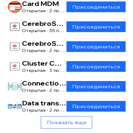
Card MDM
Присоединиться
Открытая
·
2 пользователя
CerebroSQL
Присоединиться
Открытая
·
55 пользователей
CerebroSQL: main window
Присоединиться
Открытая
·
2 пользователя
Cluster CerebroSQL
Присоединиться
Открытая
·
3 пользователя
Connection manager
Присоединиться
Открытая
·
2 пользователя
Data transfer [lite]
Присоединиться
Открытая
·
2 пользователя
Показать еще