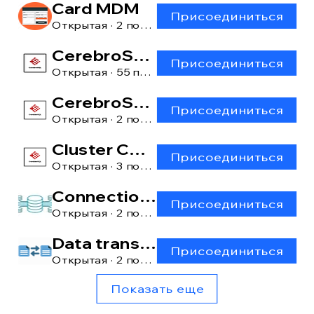
Card MDM
Присоединиться
Открытая
·
2 пользователя
CerebroSQL
Присоединиться
Открытая
·
55 пользователей
CerebroSQL: main window
Присоединиться
Открытая
·
2 пользователя
Cluster CerebroSQL
Присоединиться
Открытая
·
3 пользователя
Connection manager
Присоединиться
Открытая
·
2 пользователя
Data transfer [lite]
Присоединиться
Открытая
·
2 пользователя
Показать еще