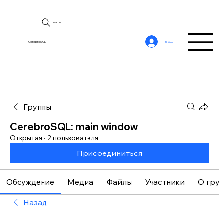
Search
CerebroSQL
Войти
Группы
CerebroSQL: main window
Открытая
·
2 пользователя
Присоединиться
Обсуждение
Медиа
Файлы
Участники
О гр
Назад