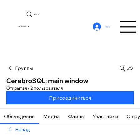
Search
CerebroSQL
Войти
Группы
CerebroSQL: main window
Открытая
·
2 пользователя
Присоединиться
Обсуждение
Медиа
Файлы
Участники
О гр
Назад