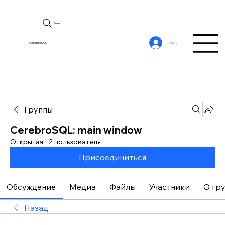
Search
CerebroSQL
Войти
Группы
CerebroSQL: main window
Открытая
·
2 пользователя
Присоединиться
Обсуждение
Медиа
Файлы
Участники
О гр
Назад