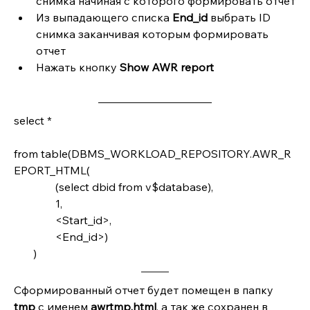
снимка начиная с которого формировать отчет
Из выпадающего списка 
End_id 
выбрать ID 
снимка заканчивая которым формировать 
отчет
Нажать кнопку 
Show AWR report
select *
from table(DBMS_WORKLOAD_REPOSITORY.AWR_R
EPORT_HTML(
               (select dbid from v$database),
               1,
               <Start_id>,
               <End_id>)
       )
Сформированный отчет будет помещен в папку 
tmp 
с именем 
awrtmp.html
, а так же сохранен в 