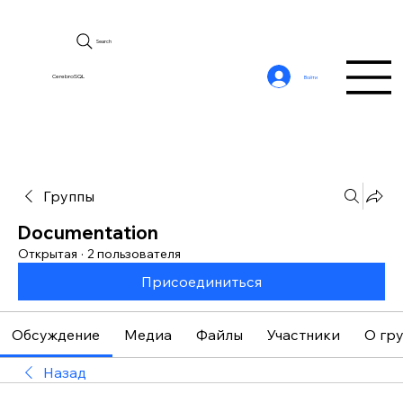
Search
CerebroSQL
Войти
Группы
Documentation
Открытая
·
2 пользователя
Присоединиться
Обсуждение
Медиа
Файлы
Участники
О гр
Назад