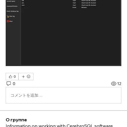
0
0
12
コメントを追加…
О группе
Information on working with CerebroSQL software.