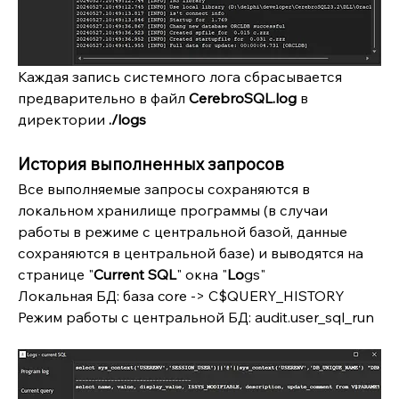
Каждая запись системного лога сбрасывается 
предварительно в файл 
CerebroSQL.log
 в 
директории 
./logs
История выполненных запросов
Все выполняемые запросы сохраняются в 
локальном хранилище программы (в случаи 
работы в режиме с центральной базой, данные 
сохраняются в центральной базе) и выводятся на 
странице "
Current SQL
" окна "
Lo
gs"
Локальная БД: база core -> C$QUERY_HISTORY
Режим работы с центральной БД: audit.user_sql_run