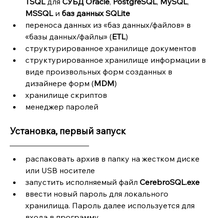
TSQL
 для 
СУБД Oracle
, 
PostgreSQL
, 
MySQL
, 
MSSQL
 и 
баз данных SQLite
переноса данных из «баз данных/файлов» в 
«базы данных/файлы» (
ETL
)
структурированное хранилище документов
структурированное хранилище информации в 
виде произвольных форм созданных в 
дизайнере форм (
MDM
)
хранилище скриптов
менеджер паролей
Установка, первый запуск
распаковать архив в папку на жестком диске 
или USB носителе
запустить исполняемый файл 
CerebroSQL.exe
ввести новый пароль для локального 
хранилища. Пароль далее используется для 
входа в программу