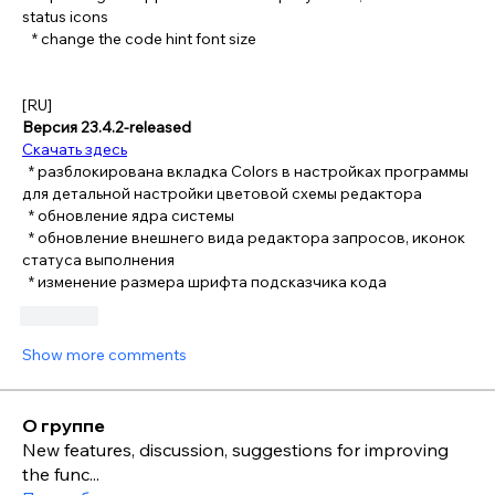
status icons
   * change the code hint font size 
[RU]
Версия 23.4.2-released
Скачать здесь
  * разблокирована вкладка Colors в настройках программы 
для детальной настройки цветовой схемы редактора
  * обновление ядра системы
  * обновление внешнего вида редактора запросов, иконок 
статуса выполнения
  * изменение размера шрифта подсказчика кода
Like
Show more comments
О группе
New features, discussion, suggestions for improving
the func
...