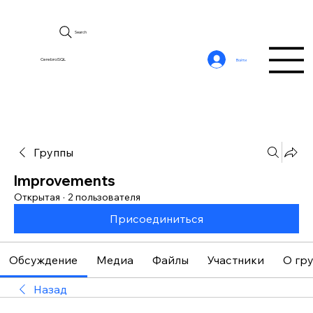
Search
CerebroSQL
Войти
Группы
Improvements
Открытая
·
2 пользователя
Присоединиться
Обсуждение
Медиа
Файлы
Участники
О гр
Назад