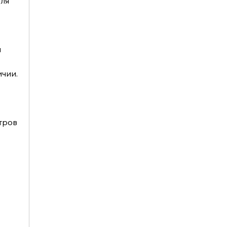
ля 
 
ичии.
ров 