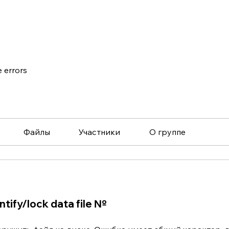
e errors
Файлы
Участники
О группе
tify/lock data file №