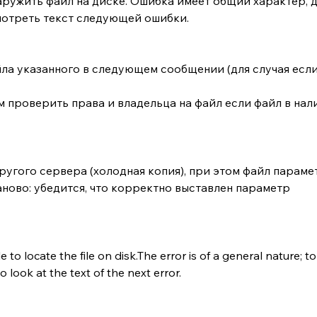
ужить файл на диске. Ошибка имеет общий характер, д
отреть текст следующей ошибки.
а указанного в следующем сообщении (для случая если
м проверить права и владельца на файл если файл в нал
угого сервера (холодная копия), при этом файл парамет
заново: убедится, что корректно выставлен параметр 
 locate the file on disk.The error is of a general nature; to 
 look at the text of the next error.