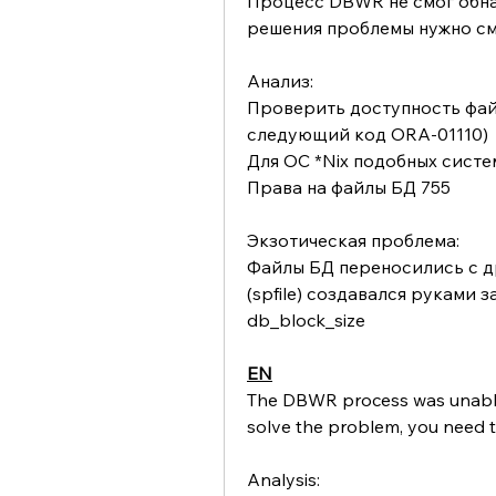
Процесс DBWR не смог обнар
решения проблемы нужно см
Анализ:
Проверить доступность файл
следующий код ORA-01110)
Для ОС *Nix подобных систе
Права на файлы БД 755
Экзотическая проблема:
Файлы БД переносились с др
(spfile) создавался руками 
db_block_size
EN
The DBWR process was unable to
solve the problem, you need to
Analysis: