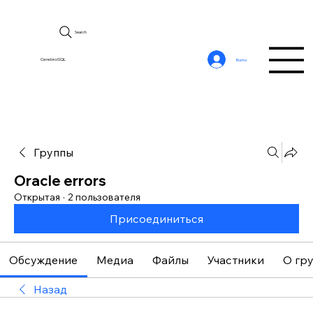
Search
CerebroSQL
Войти
Группы
Oracle errors
Открытая
·
2 пользователя
Присоединиться
Обсуждение
Медиа
Файлы
Участники
О гр
Назад