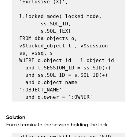
'Exclusive (X)',

l.locked_mode) locked_mode,

       ss.SQL_ID,

       s.SQL_TEXT

FROM dba_objects o, 
v$locked_object l , v$session 
ss, v$sql s

WHERE o.object_id = l.object_id

  and l.SESSION_ID = ss.SID(+)

  and ss.SQL_ID = s.SQL_ID(+)

  and o.object_name = 
':OBJECT_NAME'

  and o.owner = ':OWNER'
Solution 
Force terminate the session holding the lock. 
alter system kill session 'SID, 