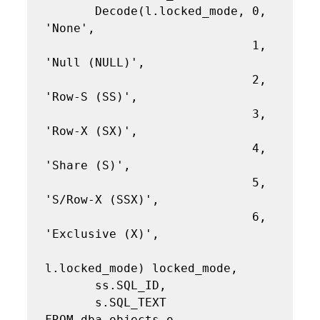
       Decode(l.locked_mode, 0, 
'None',

                             1, 
'Null (NULL)',

                             2, 
'Row-S (SS)',

                             3, 
'Row-X (SX)',

                             4, 
'Share (S)',

                             5, 
'S/Row-X (SSX)',

                             6, 
'Exclusive (X)',

l.locked_mode) locked_mode,

       ss.SQL_ID,

       s.SQL_TEXT

FROM dba_objects o, 