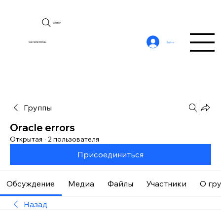
Search
CerebroSQL
Войти
Группы
Oracle errors
Открытая
·
2 пользователя
Присоединиться
Обсуждение
Медиа
Файлы
Участники
О гр
Назад