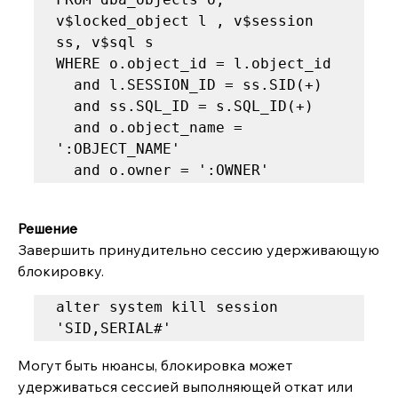
v$locked_object l , v$session 
ss, v$sql s

WHERE o.object_id = l.object_id

  and l.SESSION_ID = ss.SID(+)

  and ss.SQL_ID = s.SQL_ID(+)

  and o.object_name = 
':OBJECT_NAME'

  and o.owner = ':OWNER'
Решение
Завершить принудительно сессию удерживающую 
блокировку.
alter system kill session 
'SID,SERIAL#'
Могут быть нюансы, блокировка может 
удерживаться сессией выполняющей откат или 