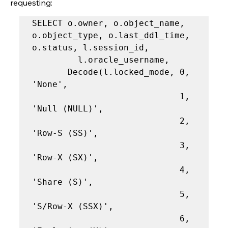
requesting: 
SELECT o.owner, o.object_name, 
o.object_type, o.last_ddl_time, 
o.status, l.session_id,

         l.oracle_username,

       Decode(l.locked_mode, 0, 
'None',

                             1, 
'Null (NULL)',

                             2, 
'Row-S (SS)',

                             3, 
'Row-X (SX)',

                             4, 
'Share (S)',

                             5, 
'S/Row-X (SSX)',

                             6, 